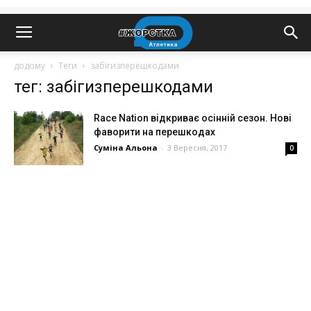
додому
Теги
забігизперешкодами
тег: забігизперешкодами
Race Nation відкриває осінній сезон. Нові
фаворити на перешкодах
Суміна Альона
-
3 Вересня, 2017
0