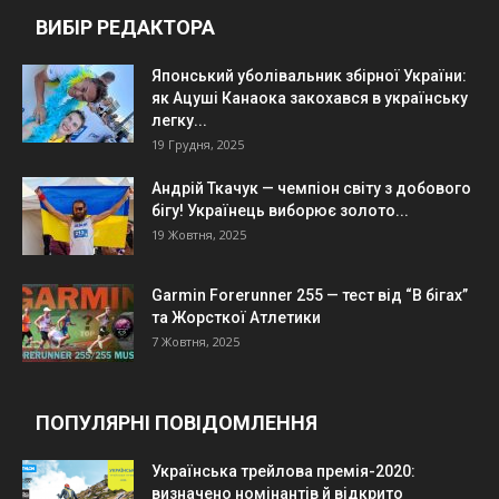
ВИБІР РЕДАКТОРА
Японський уболівальник збірної України:
як Ацуші Канаока закохався в українську
легку...
19 Грудня, 2025
Андрій Ткачук — чемпіон світу з добового
бігу! Українець виборює золото...
19 Жовтня, 2025
Garmin Forerunner 255 — тест від “В бігах”
та Жорсткої Атлетики
7 Жовтня, 2025
ПОПУЛЯРНІ ПОВІДОМЛЕННЯ
Українська трейлова премія-2020:
визначено номінантів й відкрито