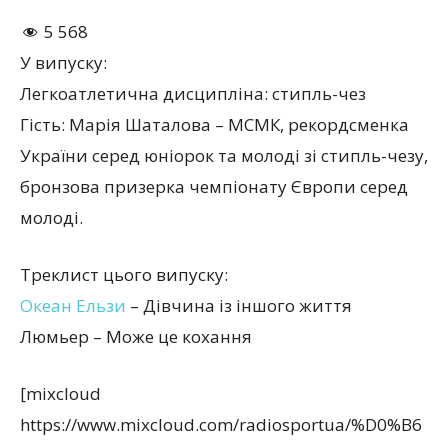
5 568
У випуску:
Легкоатлетична дисципліна: стипль-чез
Гість: Марія Шаталова – МСМК, рекордсменка
України серед юніорок та молоді зі стипль-чезу,
бронзова призерка чемпіонату Європи серед
молоді.
Треклист цього випуску:
Океан Ельзи
– Дівчина із іншого життя
Люмьер – Може це кохання
[mixcloud
https://www.mixcloud.com/radiosportua/%D0%B6