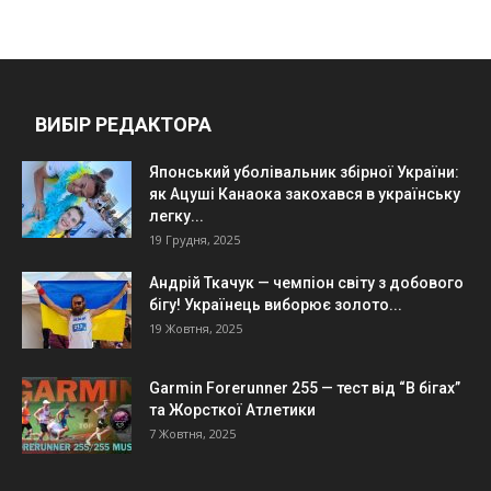
ВИБІР РЕДАКТОРА
Японський уболівальник збірної України:
як Ацуші Канаока закохався в українську
легку...
19 Грудня, 2025
Андрій Ткачук — чемпіон світу з добового
бігу! Українець виборює золото...
19 Жовтня, 2025
Garmin Forerunner 255 — тест від “В бігах”
та Жорсткої Атлетики
7 Жовтня, 2025