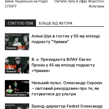
Ірина Ліщинська на Радіо
Наталя Лупу в ефірі Жорсткої
СПОРТ
Атлетики
СТАТТІ ПО ТЕМІ
БІЛЬШЕ ВІД АВТОРА
Аліна Шух в гостях у 50-му епізоді
подкасту “Чумаки”
Новини
В. о. Президента ФЛАУ Євген
Пронін у 45-му епізоді подкасту
«Чумаки»
Новини
Низький пульс. Олександр Сорокін
– світовий рекордсмен про те, як
готуватися до ультри
Низький пульс
Бренд-директор Favbet Олександр