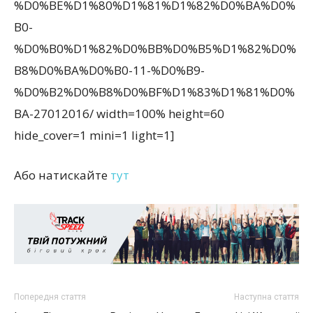
%D0%BE%D1%80%D1%81%D1%82%D0%BA%D0%
B0-
%D0%B0%D1%82%D0%BB%D0%B5%D1%82%D0%
B8%D0%BA%D0%B0-11-%D0%B9-
%D0%B2%D0%B8%D0%BF%D1%83%D1%81%D0%
BA-27012016/ width=100% height=60
hide_cover=1 mini=1 light=1]
Або натискайте
тут
Попередня стаття
Наступна стаття