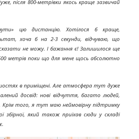
же, після 800-метрівки якось краще зазвичай
дчути» цю дистанцію. Хотілося б краще,
тат, хоча б на 2-3 секунди, відчуваю, що
 сказати не можу. І бажання є! Залишилося ще
500 метрів поки що для мене щось абсолютно
ршостях в приміщені. Але атмосфера тут дуже
алений досвід: нові відчуття, багато людей,
. Крім того, я тут маю неймовірну підтримку
ї збірної, який також приїхав сюди у складі
є.