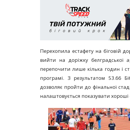
Перехопила естафету на біговій д
вийти на доріжку белградської 
перепочити лише кілька годин і ст
програмі. З результатом 53.66 Б
дозволяє пройти до фінальної стаді
налаштовується показувати хороші с