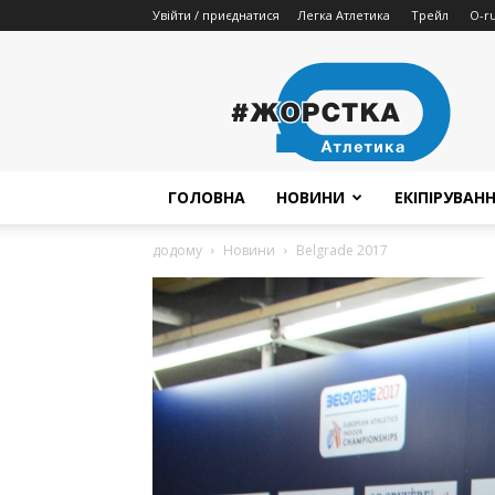
Увійти / приєднатися
Легка Атлетика
Трейл
O-r
Жорстка
Атлетика
ГОЛОВНА
НОВИНИ
ЕКІПІРУВАН
додому
Новини
Belgrade 2017