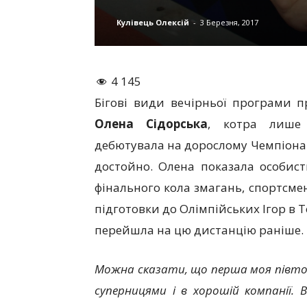
Кулівець Олексій
-
3 Березня, 2017
4 145
Бігові види вечірньої програми п
Олена Сідорська
, котра лише 
дебютувала на дорослому Чемпіонат
достойно. Олена показала особист
фінального кола змагань, спортсме
підготовки до Олімпійських Ігор в Т
перейшла на цю дистанцію раніше.
Можна сказати, що перша моя півтор
суперницями і в хорошій компанії. 