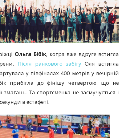
оріжці
Ольга Бібік
, котра вже вдруге встигла
арени.
Після ранкового забігу
Оля встигла
артувала у півфіналах 400 метрів у вечірній
ібік прибігла до фінішу четвертою, що не
ї змагань. Та спортсменка не засмучується і
екунди в естафеті.