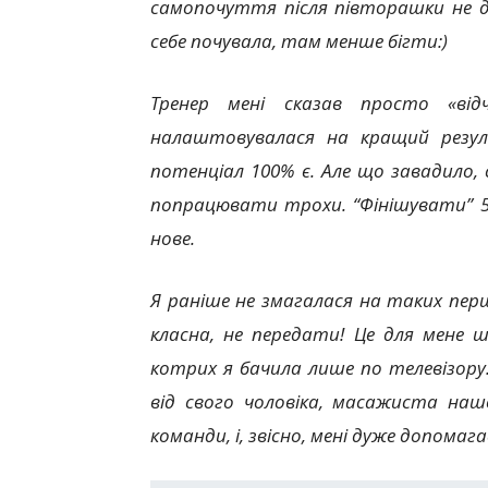
самопочуття після півторашки не ду
себе почувала, там менше бігти:)
Тренер мені сказав просто «ві
налаштовувалася на кращий резуль
потенціал 100% є. Але що завадило,
попрацювати трохи. “Фінішувати” 
нове.
Я раніше не змагалася на таких пе
класна, не передати! Це для мене ш
котрих я бачила лише по телевізору
від свого чоловіка, масажиста нашо
команди, і, звісно, мені дуже допомага