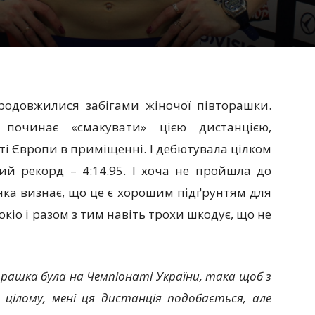
родовжилися забігами жіночої півторашки.
починає «смакувати» цією дистанцією,
і Європи в приміщенні. І дебютувала цілком
ий рекорд – 4:14.95. І хоча не пройшла до
нка визнає, що це є хорошим підґрунтям для
окіо і разом з тим навіть трохи шкодує, що не
ашка була на Чемпіонаті України, така щоб з
В цілому, мені ця дистанція подобається, але