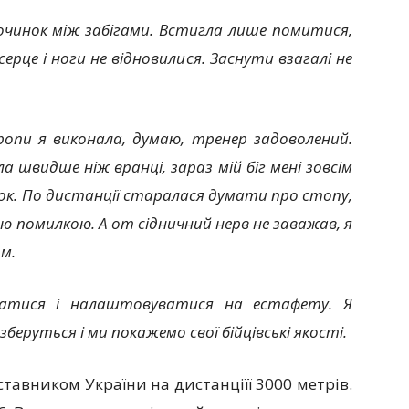
очинок між забігами. Встигла лише помитися,
ерце і ноги не відновилися. Заснути взагалі не
ропи я виконала, думаю, тренер задоволений.
а швидше ніж вранці, зараз мій біг мені зовсім
рок. По дистанції старалася думати про стопу,
ю помилкою. А от сідничний нерв не заважав, я
м.
ватися і налаштовуватися на естафету. Я
зберуться і ми покажемо свої бійцівські якості.
тавником України на дистанціїї 3000 метрів.