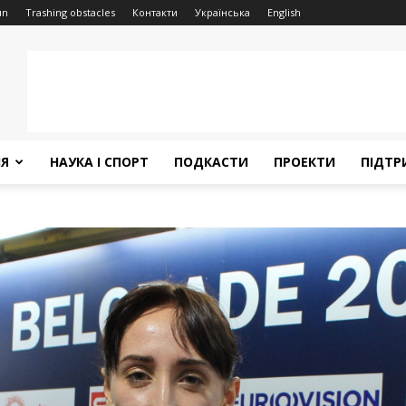
un
Trashing obstacles
Контакти
Українська
English
НЯ
НАУКА І СПОРТ
ПОДКАСТИ
ПРОЕКТИ
ПІДТР