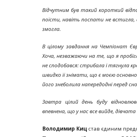
Відчутним був такий короткий відп
поїсти, навіть поспати не встигла, с
змогла.
В цілому завдання на Чемпіонат Єв
Хоча, незважаючи на те, що я пробігл
не сподобався: стрибала і тягнула к
швидко її знімати, що є моєю основно
його знеболила напередодні перед сно
Завтра цілий день буду відновлю
впевнена, що у нас все вийде, дівчата 
Володимир Киц
став єдиним предс