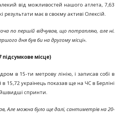
алекий від можливостей нашого атлета, 7,63
акі результати має в своєму активі Олексій.
хоча по першій відчував, що потрапляю, але ні.
ершого дня був би на другому місці».
 7 підсумкове місце)
дром в 15-ти метрову лінію, і записав собі в
й в 15,72 українець показав ще на ЧС в Берліні
найшвидші спринти.
в, Але можна було ще далі, сантиметрів на 20-