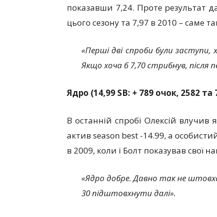
показавши 7,24. Проте результат д
цього сезону та 7,97 в 2010 – саме т
«Перші дві спроби були заступи, 
Якщо хоча б 7,70 стрибнув, після п
Ядро (14,99
SB: + 789 очок, 2582 та
В останній спробі Олексій влучив я
актив season best -14.99, а особисти
в 2009, коли і Болт показував свої 
«Ядро добре. Давно так не штовха
30 підштовхнути далі».