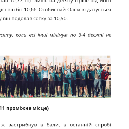
зав 10,77, що лише на десяту гірше від його
ісі він біг 10,66. Особистий Олексія датується
 він подолав сотку за 10,50.
яту, коли всі інші мінімум по 3-4 десяті не
 11 проміжне місце)
е ж застрибнув в бали, в останній спробі