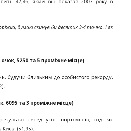
овить 47,46, який він показав 2007 року в
оріжка, думаю скинув би десятих 3-4 точно. І як
8 очок, 5250 та 5 проміжне місце)
нь, будучи близьким до особистого рекорду,
).
к, 6095 та 3 проміжне місце)
езультат серед усіх спортсменів, тоді як
Києві (51,95).