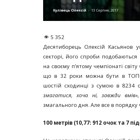
Кулівець Олексій
-
13 Серпня, 2017
5 352
Десятиборець Олексій Касьянов у
секторі, його спроби подобаються
на своєму п’ятому чемпіонаті світу
що в 32 роки можна бути в ТОПі 
шостій сходинці з сумою в 8234 
змагатися, хоча ні, завжди вмів
змагального дня. Але все в порядку
100 метрів (10,77: 912 очок та 7 пі