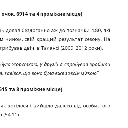
 очок, 6914 та 4 проміжне місце)
ь долав бездоганно аж до позначки 4.80, які
им чином, свій кращий результат сезону. На
трибував двічі в Талансі (2009, 2012 роки).
а була жорсткою, у другій я спробував зробити
, завівся, що вона була вже зовсім м’якою”
.
515 та 8 проміжне місце)
 як хотілося і вийшло далеко від особистого
 (54,11).