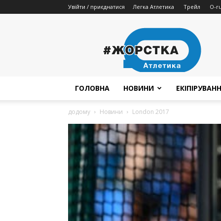
Увійти / приєднатися
Легка Атлетика
Трейл
O-r
Жорстка
Атлетика
ГОЛОВНА
НОВИНИ
ЕКІПІРУВАН
додому
Новини
London 2017