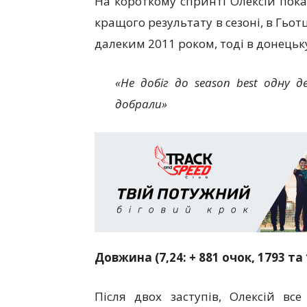
На короткому спринті Олексій пока
кращого результату в сезоні, в Гьотц
далеким 2011 роком, тоді в донецьку
«Не добіг до
season
best
одну дес
добрали»
Довжина (7,24: + 881 очок, 1793 та
Після двох заступів, Олексій вс