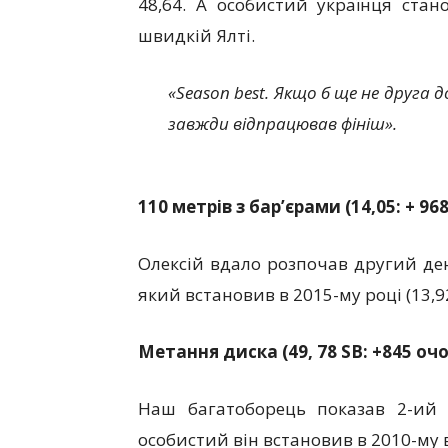
48,64. А особистий українця стан
швидкій Ялті.
«
Season
best. Якщо б ще не друга д
завжди відпрацював фініш».
110 метрів з бар’єрами (14,05: + 96
Олексій вдало розпочав другий де
який встановив в 2015-му році (13,92
Метання диска (49, 78 SB: +845 очо
Наш багатоборець показав 2-ий р
особистий він встановив в 2010-му в 