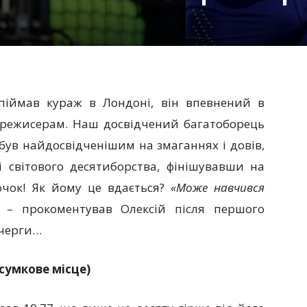
піймав кураж в Лондоні, він впевнений в
 режисерам. Наш досвідчений багатоборець
 був найдосвідченішим на змаганнях і довів,
світового десятиборства, фінішувавши на
очок! Як йому це вдається?
«Може навчився
»,
– прокоментував Олексій після першого
 черги…
дсумкове місце)