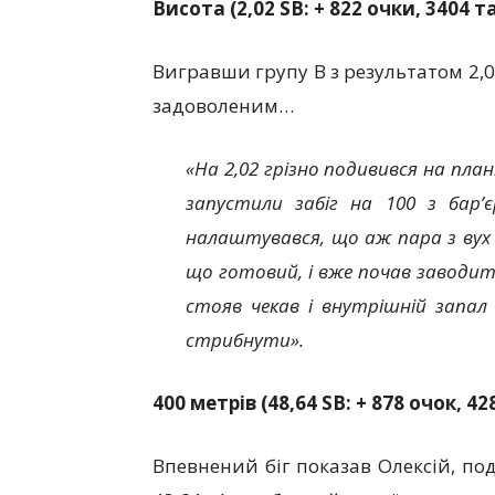
Висота (2,02
SB: + 822 очки, 3404 т
Вигравши групу B з результатом 2,
задоволеним…
«На 2,02 грізно подивився на планк
запустили забіг на 100 з бар’
налаштувався, що аж пара з вух й
що готовий, і вже почав заводит
стояв чекав і внутрішній запал 
стрибнути».
400 метрів (48,64
SB: + 878 очок, 4
Впевнений біг показав Олексій, по