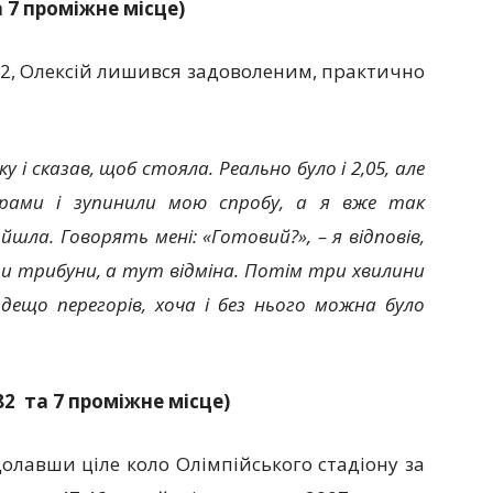
а 7 проміжне місце)
02, Олексій лишився задоволеним, практично
у і сказав, щоб стояла. Реально було і 2,05, але
єрами і зупинили мою спробу, а я вже так
шла. Говорять мені: «Готовий?», – я відповів,
и трибуни, а тут відміна. Потім три хвилини
дещо перегорів, хоча і без нього можна було
282 та 7 проміжне місце)
долавши ціле коло Олімпійського стадіону за