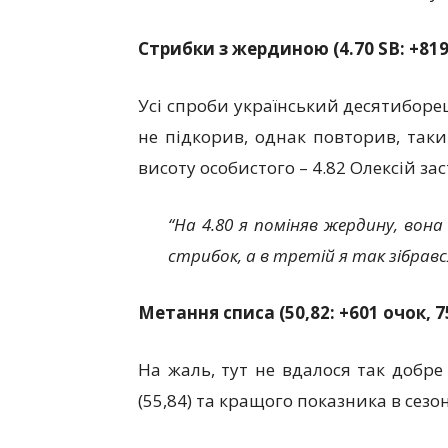
Стрибки з жердиною (4.70 SB: +819
Усі спроби український десятиборец
не підкорив, однак повторив, так
висоту особистого – 4.82 Олексій зас
“На 4.80 я поміняв жердину, вон
стрибок, а в третій я так зібрався
Метання списа (50,82: +601 очок, 7
На жаль, тут не вдалося так добре
(55,84) та кращого показника в сезоні