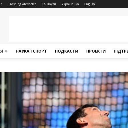
un
Trashing obstacles
Контакти
Українська
English
НЯ
НАУКА І СПОРТ
ПОДКАСТИ
ПРОЕКТИ
ПІДТР