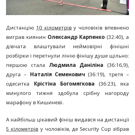
Дистанцію
10 кілометрів
у чоловіків впевнено
виграв киянин
Олександр Карпенко
(32:40), а
дівчата влаштували неймовірні фінішні
розбірки і перетнули лінію фінішу душе щільно:
першою стала
Людмила Даніліна
(36:16,9),
друга –
Наталія Семенович
(36:19), третя –
одеситка
Крістіна Богомягкова
(36:23), яка
минулого тижня здобула срібну нагороду
марафону в Кишиневі.
А найбільш цікавий фініш видався на дистанції
5 кілометрів
у чоловіків, де Security Cup зібрав