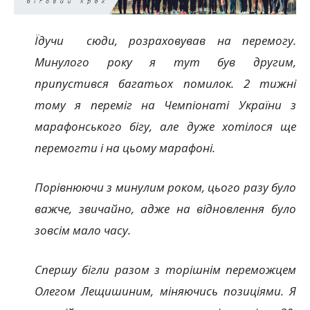
Їдучи сюди, розраховував на перемогу.
Минулого року я тут був другим,
припустився багатьох помилок. 2 тижні
тому я переміг на Чемпіонаті України з
марафонського бігу, але дуже хотілося ще
перемогти і на цьому марафоні.
Порівнюючи з минулим роком, цього разу було
важче, звичайно, адже на відновлення було
зовсім мало часу.
Спершу бігли разом з торішнім переможцем
Олегом Лещишиним, міняючись позиціями. Я