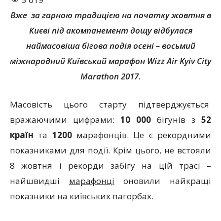
Вже за гарною традицією на початку жовтня в
Києві під акомпанемент дощу відбулася
наймасовіша бігова подія осені – восьмий
міжнародний Київський марафон Wizz Air Kyiv City
Marathon 2017.
Масовість цього старту підтверджується
вражаючими цифрами:
10 000
бігунів з
52
країн
та
1200
марафонців. Це є рекордними
показниками для події. Крім цього, не встояли
8 жовтня і рекорди забігу на цій трасі –
найшвидші
марафонці
оновили найкращі
показники на київських пагорбах.