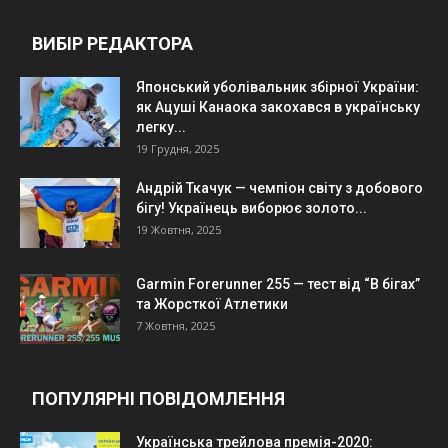
ВИБІР РЕДАКТОРА
Японський уболівальник збірної України:
як Ацуші Канаока закохався в українську
легку...
19 Грудня, 2025
Андрій Ткачук — чемпіон світу з добового
бігу! Українець виборює золото...
19 Жовтня, 2025
Garmin Forerunner 255 — тест від “В бігах”
та Жорсткої Атлетики
7 Жовтня, 2025
ПОПУЛЯРНІ ПОВІДОМЛЕННЯ
Українська трейлова премія-2020: