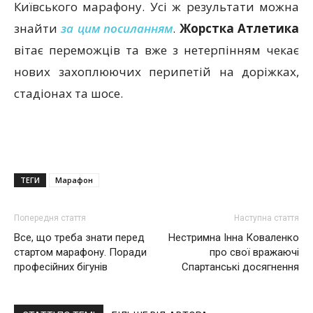
Київського марафону. Усі ж результати можна
знайти
за цим посиланням
.
Жорстка Атлетика
вітає переможців та вже з нетерпінням чекає
нових захоплюючих перипетій на доріжках,
стадіонах та шосе.
ТЕГИ
Марафон
Попередня стаття
Наступна стаття
Все, що треба знати перед
Нестримна Інна Коваленко
стартом марафону. Поради
про свої вражаючі
професійних бігунів
Спартанські досягнення