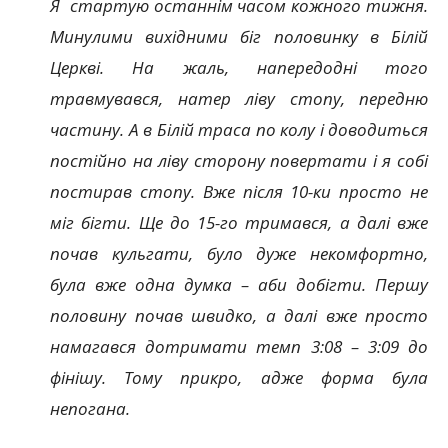
Я стартую останнім часом кожного тижня.
Минулими вихідними біг половинку в Білій
Церкві. На жаль, напередодні того
травмувався, натер ліву стопу, передню
частину. А в Білій траса по колу і доводиться
постійно на ліву сторону повертати і я собі
постирав стопу. Вже після 10-ки просто не
міг бігти. Ще до 15-го тримався, а далі вже
почав кульгати, було дуже некомфортно,
була вже одна думка – аби добігти. Першу
половину почав швидко, а далі вже просто
намагався дотримати темп 3:08 – 3:09 до
фінішу. Тому прикро, адже форма була
непогана.