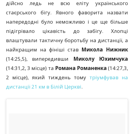
дійсно ледь не всю еліту українського
стаєрського бігу. Явного фаворита назвати
напередодні було неможливо і це ще більше
підігрівало цікавість до забігу. Хлопці
влаштували тактичну боротьбу на дистанції, а
найкращим на фініші став
Микола Нижник
(14:25,5), випередивши
Миколу Юхимчука
(14:31,2, 3 місце) та
Романа Романенка
(14:27,3,
2 місце), який тиждень тому
тріумфував на
дистанції 21 км в Білій Церкві
.