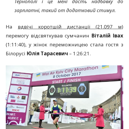
Тернополі і це мені дасть надбавку до
зарплатні, такий от додатковий стимул.
На
вдвічі коротшій дистанції (21.097 м)
перемогу відсвяткував сумчанин
Віталій Івах
(1:11:40), у жінок переможницею стала гостя з
Білорусі
Юлія Тарасевич
– 1:26:21.