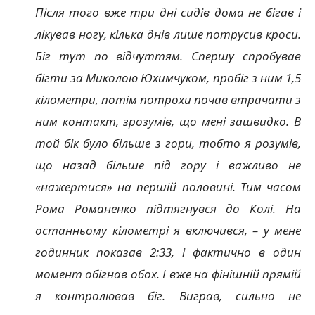
Після того вже три дні сидів дома не бігав і
лікував ногу, кілька днів лише потрусив кроси.
Біг тут по відчуттям. Спершу спробував
бігти за Миколою Юхимчуком, пробіг з ним 1,5
кілометри, потім потрохи почав втрачати з
ним контакт, зрозумів, що мені зашвидко. В
той бік було більше з гори, тобто я розумів,
що назад більше під гору і важливо не
«нажертися» на першій половині. Тим часом
Рома Романенко підтягнувся до Колі. На
останньому кілометрі я включився, – у мене
годинник показав 2:33, і фактично в один
момент обігнав обох. І вже на фінішній прямій
я контролював біг. Виграв, сильно не