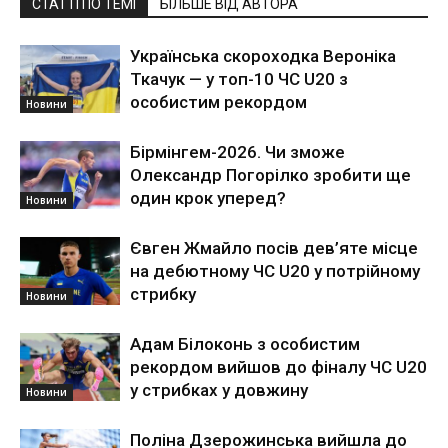
СТАТТІ ПО ТЕМІ
БІЛЬШЕ ВІД АВТОРА
Українська скороходка Вероніка
Ткачук — у топ-10 ЧС U20 з
особистим рекордом
Новини
Бірмінгем-2026. Чи зможе
Олександр Погорілко зробити ще
один крок уперед?
Новини
Євген Жмайло посів дев’яте місце
на дебютному ЧС U20 у потрійному
стрибку
Новини
Адам Білоконь з особистим
рекордом вийшов до фіналу ЧС U20
у стрибках у довжину
Новини
Поліна Дзерожинська вийшла до