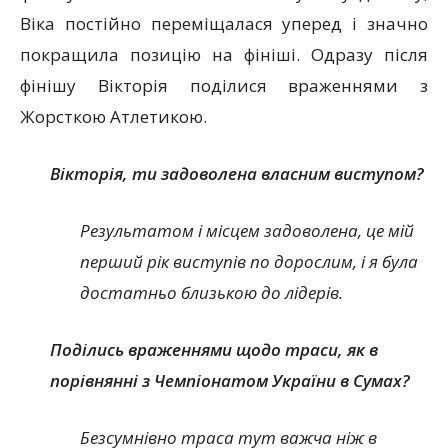
Віка постійно переміщалася уперед і значно
покращила позицію на фініші. Одразу після
фінішу Вікторія поділися враженнями з
Жорсткою Атлетикою.
Вікторія, ти задоволена власним виступом?
Результатом і місцем задоволена, це мій
перший рік виступів по дорослим, і я була
достатньо близькою до лідерів.
Поділись враженнями щодо траси, як в
порівнянні з Чемпіонатом України в Сумах?
Безсумнівно траса тут важча ніж в