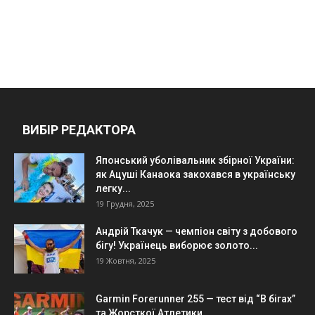
ВИБІР РЕДАКТОРА
Японський уболівальник збірної України:
як Ацуші Канаока закохався в українську
легку...
19 Грудня, 2025
Андрій Ткачук — чемпіон світу з добового
бігу! Українець виборює золото...
19 Жовтня, 2025
Garmin Forerunner 255 — тест від “В бігах”
та Жорсткої Атлетики