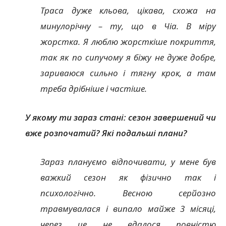
Траса дуже кльова, цікава, схожа на
минулорічну – ту, що в Чіа. В міру
жорстка. Я люблю жорсткіше покриття,
так як по сипучому я біжу не дуже добре,
зариваюся сильно і тягну крок, а там
треба дрібніше і частіше.
У якому ти зараз стані: сезон завершений чи
вже розпочатий? Які подальші плани?
Зараз плануємо відпочивати, у мене був
важкий сезон як фізично так і
психологічно. Весною серйозно
травмувалася і випало майже 3 місяці,
через це не вдалося повністю