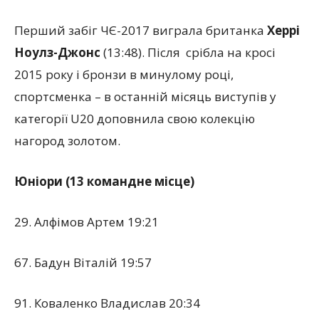
Перший забіг ЧЄ-2017 виграла британка
Херрі
Ноулз-Джонс
(13:48). Після срібла на кросі
2015 року і бронзи в минулому році,
спортсменка – в останній місяць виступів у
категорії U20 доповнила свою колекцію
нагород золотом.
Юніори (13 командне місце)
29. Алфімов Артем 19:21
67. Бадун Віталій 19:57
91. Коваленко Владислав 20:34