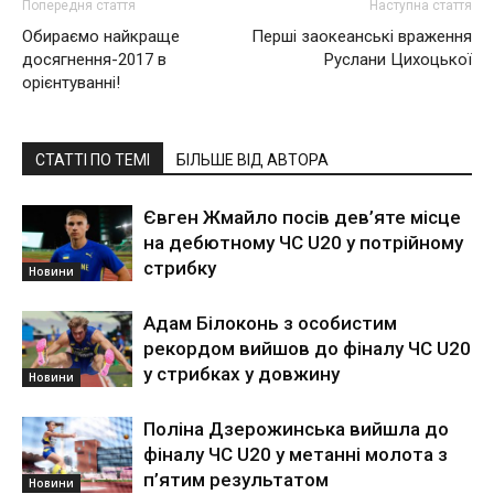
Попередня стаття
Наступна стаття
Обираємо найкраще
Перші заокеанські враження
досягнення-2017 в
Руслани Цихоцької
орієнтуванні!
СТАТТІ ПО ТЕМІ
БІЛЬШЕ ВІД АВТОРА
Євген Жмайло посів дев’яте місце
на дебютному ЧС U20 у потрійному
стрибку
Новини
Адам Білоконь з особистим
рекордом вийшов до фіналу ЧС U20
у стрибках у довжину
Новини
Поліна Дзерожинська вийшла до
фіналу ЧС U20 у метанні молота з
п’ятим результатом
Новини