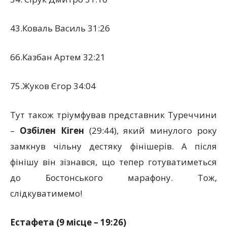
43.Коваль Василь 31:26
66.Казбан Артем 32:21
75.Жуков Єгор 34:04
Тут також тріумфував представник Туреччини
–
Озбілен Кіген
(29:44), який минулого року
замкнув чільну дестяку фінішерів. А після
фінішу він зізнався, що тепер готуватиметься
до Бостонського марафону. Тож,
слідкуватимемо!
Естафета
(9 місце – 19:26)