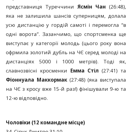
представниця Туреччини
Ясмін Чан
(26:48),
яка не залишила шансів суперницям, долала
усю дистанцію у гордій самоті і перемогла “в
одні ворота”. Зазанчимо, що спортсменка ще
виступає у категорії молодь (цього року вона
офрмила золотий дубль на ЧЄ серед молоді на
дистанціях 5000 і 1000 метрів). Тоді як,
славнозвісні кросменки
Емма Стіл
(27:41) та
Фіоннуала Маккормак
(27:48) (яка виступала
на ЧЄ з кросу вже 15-й раз!) фінішували 9-ю та
12-ю відповідно.
Чоловіки (12 командне місце)
34. Сірук Дмитро 31:10