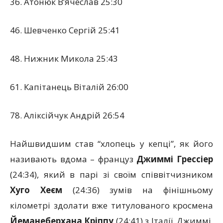
36. Атонюк В’ячеслав 25:30
46. Шевченко Сергій 25:41
48. Нижник Микола 25:43
61. Капітанець Віталій 26:00
78. Аліксійчук Андрій 26:54
Найшвидшим став “хлопець у кепці”, як його
називають вдома – француз
Джиммі Грессіер
(24:34), який в парі зі своїм співвітчизником
Хуго Хеєм
(24:36) зумів на фінішньому
кілометрі здолати вже титулованого кросмена
Йеманеберхана Кріппу
(24:41) з Італії. Джиммі,