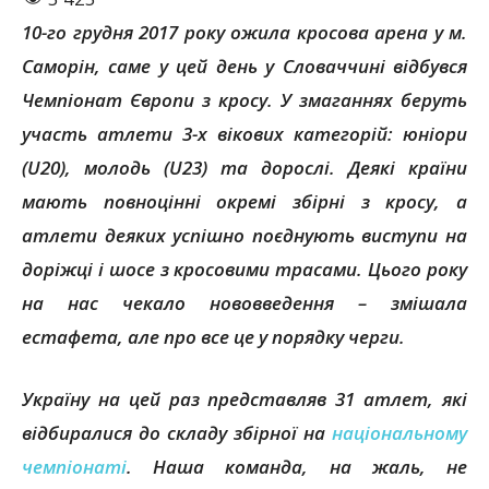
10-го грудня 2017 року ожила кросова арена у м.
Саморін, саме у цей день у Словаччині відбувся
Чемпіонат Європи з кросу. У змаганнях беруть
участь атлети 3-х вікових категорій: юніори
(
U20)
, молодь (
U23)
та дорослі. Деякі країни
мають повноцінні окремі збірні з кросу, а
атлети деяких успішно поєднують виступи на
доріжці і шосе з кросовими трасами. Цього року
на нас чекало нововведення – змішала
естафета, але про все це у порядку черги.
Україну на цей раз представляв 31 атлет, які
відбиралися до складу збірної на
національному
чемпіонаті
. Наша команда, на жаль, не