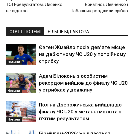
ТОП-результатом, Лисенко
Бризгіної, Левченко і
не відстає
Табашник розділили срібло
СТАТТІ ПО ТЕМІ
БІЛЬШЕ ВІД АВТОРА
Євген Жмайло посів дев’яте місце
на дебютному ЧС U20 у потрійному
стрибку
Новини
Адам Білоконь з особистим
рекордом вийшов до фіналу ЧС U20
у стрибках у довжину
Новини
Поліна Дзерожинська вийшла до
фіналу ЧС U20 у метанні молота з
п’ятим результатом
Новини
Бірмінгем-2026: Чи вдасться