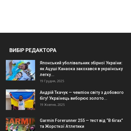
ВИБІР РЕДАКТОРА
Японський уболівальник збірної України:
як Ацуші Канаока закохався в українську
легку...
19 Грудня, 2025
Андрій Ткачук — чемпіон світу з добового
бігу! Українець виборює золото...
19 Жовтня, 2025
Garmin Forerunner 255 — тест від “В бігах”
та Жорсткої Атлетики