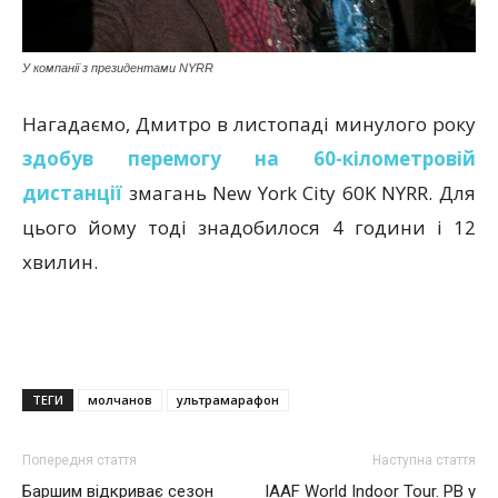
У компанії з президентами NYRR
Нагадаємо, Дмитро в листопаді минулого року
здобув перемогу на 60-кілометровій
дистанції
змагань New York City 60K NYRR. Для
цього йому тоді знадобилося 4 години і 12
хвилин.
ТЕГИ
молчанов
ультрамарафон
Попередня стаття
Наступна стаття
Баршим відкриває сезон
IAAF World Indoor Tour. PB у