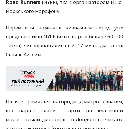
Road Runners (
NYRR), яка є організатором Нью-
Йоркського марафону.
Переможця номінації визначали серед усіх
представників NYRR (яких наразі більше 60 000
тисяч), які відзначилися в 2017-му на дистанції
більше 42-х км.
Після отримання нагороди Дмитро зізнався,
що наразі планує старти на класичній
марафонській дистанції – в Лондоні та Чикаго.
Захищати титул в його планах поки нема.