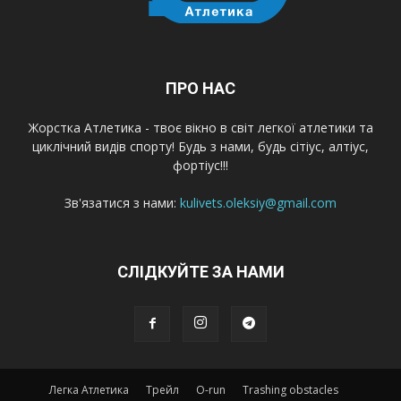
ПРО НАС
Жорстка Атлетика - твоє вікно в світ легкої атлетики та
циклічний видів спорту! Будь з нами, будь сітіус, алтіус,
фортіус!!!
Зв'язатися з нами:
kulivets.oleksiy@gmail.com
СЛІДКУЙТЕ ЗА НАМИ
Легка Атлетика
Трейл
O-run
Trashing obstacles