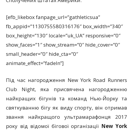
Сполучених Штатах Америки.
[efb_likebox fanpage_url=”gathleticsua”
fb_appid=”1130755580316176″ box_width=”340″
box_height=”130″ locale=”uk_UA” responsive=”0″
show_faces=”1″ show_stream=”0″ hide_cover=”0″
small_header=”0″ hide_cta=”0″
animate_effect=”fadeIn”]
Під час нагородження New York Road Runners
Club Night, яка присвячена нагородженню
найкращих бігунів та команд Нью-Йорку та
святкуванню бігу як виду спорту, він отримав
звання найкращого ультрамарафонця 2017
року від відомої бігової організації
New York