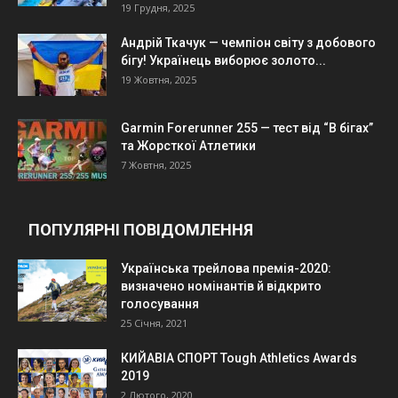
19 Грудня, 2025
Андрій Ткачук — чемпіон світу з добового
бігу! Українець виборює золото...
19 Жовтня, 2025
Garmin Forerunner 255 — тест від “В бігах”
та Жорсткої Атлетики
7 Жовтня, 2025
ПОПУЛЯРНІ ПОВІДОМЛЕННЯ
Українська трейлова премія-2020:
визначено номінантів й відкрито
голосування
25 Січня, 2021
КИЙАВІА СПОРТ Tough Athletics Awards
2019
2 Лютого, 2020