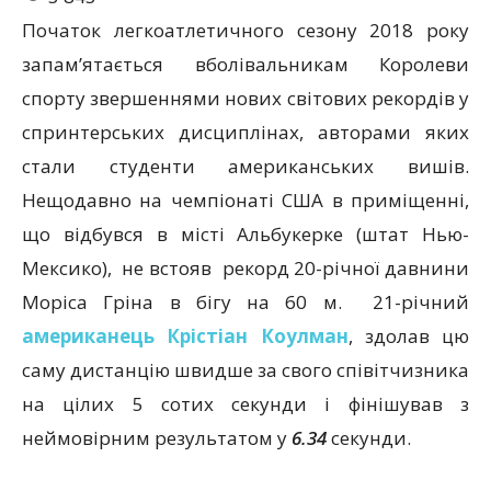
Початок легкоатлетичного сезону 2018 року
запам’ятається вболівальникам Королеви
спорту звершеннями нових світових рекордів у
спринтерських дисциплінах, авторами яких
стали студенти американських вишів.
Нещодавно на чемпіонаті США в приміщенні,
що відбувся в місті Альбукерке (штат Нью-
Мексико), не встояв рекорд 20-річної давнини
Моріса Гріна в бігу на 60 м. 21-річний
американець Крістіан Коулман
, здолав цю
саму дистанцію швидше за свого співітчизника
на цілих 5 сотих секунди і фінішував з
неймовірним результатом у
6.34
секунди.