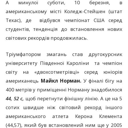
А минулої суботи, 10 березня, в
американському місті Коледж-Стейшен (штат
Техас), де відбувся чемпіонат США серед
студентів, тенденція до встановлення нових
світових рекордів продовжилась.
Тріумфатором змагань став другокурсник
університету Південної Кароліни та чемпіон
світу на «двохсотметрівці» серед юніорів
американець
Майкл Норман.
У фіналі бігу на
400 метрів у приміщенні Норману знадобилося
44, 52 с,
щоб перетнути фінішну лінію. А це на 5
сотих швидше ніж світовий рекорд іншого
американського атлета Керона Клемента
(44,57), який був встановлений ним ще у 2005