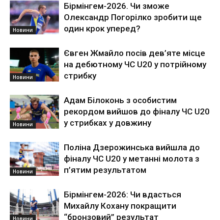
Бірмінгем-2026. Чи зможе
Олександр Погорілко зробити ще
один крок уперед?
Новини
Євген Жмайло посів дев’яте місце
на дебютному ЧС U20 у потрійному
стрибку
Новини
Адам Білоконь з особистим
рекордом вийшов до фіналу ЧС U20
у стрибках у довжину
Новини
Поліна Дзерожинська вийшла до
фіналу ЧС U20 у метанні молота з
п’ятим результатом
Новини
Бірмінгем-2026: Чи вдасться
Михайлу Кохану покращити
“бронзовий” результат
Новини