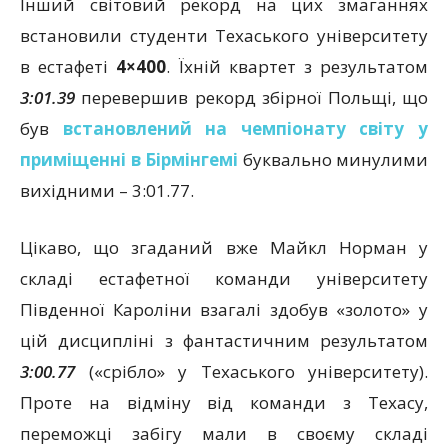
Інший світовий рекорд на цих змаганнях
встановили студенти Техаського університету
в естафеті
4×400
. Їхній квартет з результатом
3:01.39
перевершив рекорд збірної Польщі, що
був
встановлений на чемпіонату світу у
приміщенні в Бірмінгемі
буквально минулими
вихідними – 3:01.77.
Цікаво, що згаданий вже Майкл Норман у
складі естафетної команди університету
Південної Кароліни взагалі здобув «золото» у
цій дисципліні з фантастичним результатом
3:00.77
(«срібло» у Техаського університету).
Проте на відміну від команди з Техасу,
переможці забігу мали в своєму складі