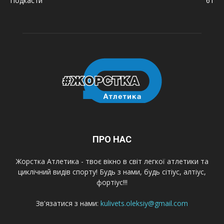
Подкасти
61
ПРО НАС
Жорстка Атлетика - твоє вікно в світ легкої атлетики та
циклічний видів спорту! Будь з нами, будь сітіус, алтіус,
фортіус!!!
Зв'язатися з нами:
kulivets.oleksiy@gmail.com