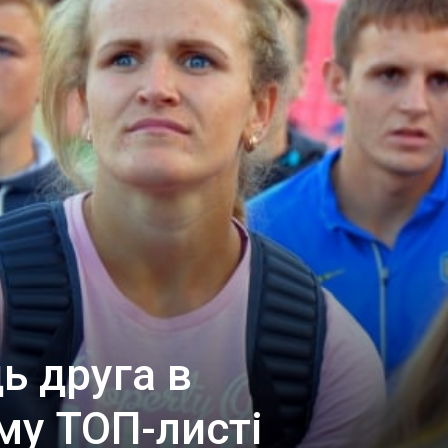
ь друга в
му ТОП-листі