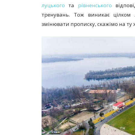
луцького
та
рівненського
відпові
тренувань. Тож виникає цілком 
змінювати прописку, скажімо на ту 