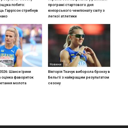
ощука побито:
програмі стартового дня
ь Гаррісон стрибнув
юніорського чемпіонату світу з
онако
легкої атлетики
Новини
2026: Шанси Ірини
Вікторія Ткачук виборола бронзу в
 оцінка фавориток
Бельгії з найкращим результатом
етання молота
сезону