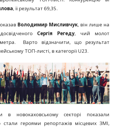
илова
, її результат 69,35.
показав
Володимир Мисливчук
, він лише на
досвідченого
Сергія Регеду
, чий молот
 метра. Варто відзначити, що результат
йському ТОП-листі, в категорії U23.
и в новокаховському секторі показали
о стали героями репортажів місцевих ЗМІ,