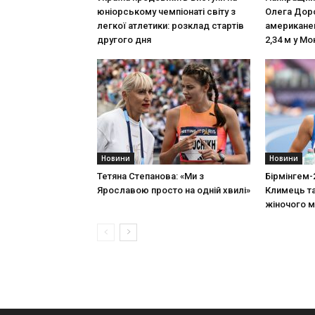
юніорському чемпіонаті світу з
Олега Дор
легкої атлетики: розклад стартів
американец
другого дня
2,34 м у М
Новини
Новини
Тетяна Степанова: «Ми з
Бірмінгем-
Ярославою просто на одній хвилі»
Климець та
жіночого м