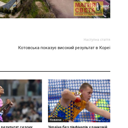
Наступна стаття
Котовська показує високий результат в Кореї
Новини
результат сезону
Україна без півфіналів у ранковій