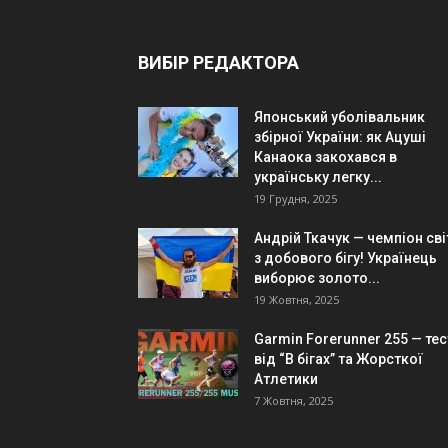
ВИБІР РЕДАКТОРА
Японський уболівальник
збірної України: як Ацуші
Канаока закохався в
українську легку...
19 Грудня, 2025
Андрій Ткачук — чемпіон сві
з добового бігу! Українець
виборює золото...
19 Жовтня, 2025
Garmin Forerunner 255 — тес
від “В бігах” та Жорсткої
Атлетики
7 Жовтня, 2025