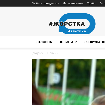
Увійти / приєднатися
Легка Атлетика
Трейл
O-r
Жорстка
Атлетика
ГОЛОВНА
НОВИНИ
ЕКІПІРУВАН
додому
Новини