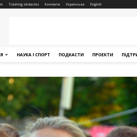
un
Trashing obstacles
Контакти
Українська
English
НЯ
НАУКА І СПОРТ
ПОДКАСТИ
ПРОЕКТИ
ПІДТР