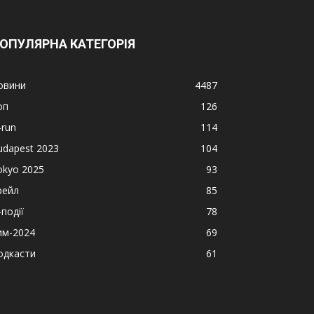
ОПУЛЯРНА КАТЕГОРІЯ
овини
4487
оп
126
-run
114
udapest 2023
104
okyo 2025
93
рейл
85
події
78
им-2024
69
одкасти
61