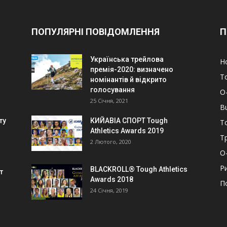
ПОПУЛЯРНІ ПОВІДОМЛЕННЯ
П
Українська трейлова
Н
премія-2020: визначено
Т
номінантів й відкрито
голосування
O
25 Січня, 2021
B
ту
КИЙАВІА СПОРТ Tough
T
Athletics Awards 2019
Т
2 Лютого, 2020
О-
Р
BLACKROLL® Tough Athletics
т
Awards 2018
П
24 Січня, 2019