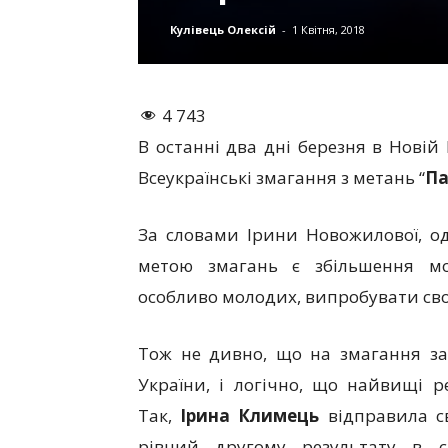
Кулівець Олексій
-
1 Квітня, 2018
4 743
В останні два дні березня в Новій
Всеукраїнські змагання з метань “
Па
За словами Ірини Новожилової, одн
метою змагань є збільшення мо
особливо молодих, випробувати сво
Тож не дивно, що на змагання зав
України, і логічно, що найвищі р
Так,
Ірина Климець
відправила с
рівний другому результату в є