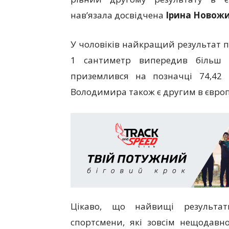
нав’язала досвідчена
Ірина Новож
У чоловіків найкращий результат 
1 сантиметр випередив більш 
приземлився на позначці 74,42
Володимира також є другим в європе
Цікаво, що найвищі результат
спортсмени, які зовсім нещодавн