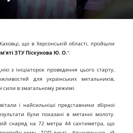
 Каховці, що в Херсонській області, пройшли
м’яті ЗТУ Піскунова Ю. О.
“.
ієї з ініціаторок проведення цього старту,
жливостей для українських метальників,
ї сили в змагальному режимі.
італи і найсильніші представники збірної
езультати були показані в метанні молоту.
вій снаряд на 72 метра 44 сантиметра, що
вропейському ТОП-листі. Конкуренцію їй