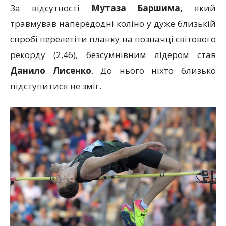
За відсутності
Мутаза Баршима,
який
травмував напередодні коліно у дуже близькій
спробі перелетіти планку на позначці світового
рекорду (2,46), безсумнівним лідером став
Данило Лисенко
. До нього ніхто близько
підступитися не зміг.