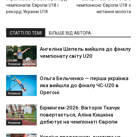
чемпіонатів Європи U18 і
чемпіонкою Європи U18 з
рекорд України U18
метання молота
СТАТТІ ПО ТЕМІ
БІЛЬШЕ ВІД АВТОРА
Ангеліна Шепель вийшла до фіналу
чемпіонату світу U20
Новини
Ольга Бельченко — перша українка
яка вийшла до фіналу ЧС-U20 в
Орегоні
Новини
Бірмінгем-2026: Вікторія Ткачук
повертається, Аліна Кишкіна
дебютує на чемпіонаті Європи
Новини