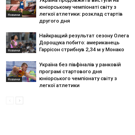
Україна продовжить виступи на
юніорському чемпіонаті світу з
легкої атлетики: розклад стартів
Новини
другого дня
Найкращий результат сезону Олега
Дорощука побито: американець
Гаррісон стрибнув 2,34 м у Монако
Новини
Україна без півфіналів у ранковій
програмі стартового дня
юніорського чемпіонату світу з
Новини
легкої атлетики