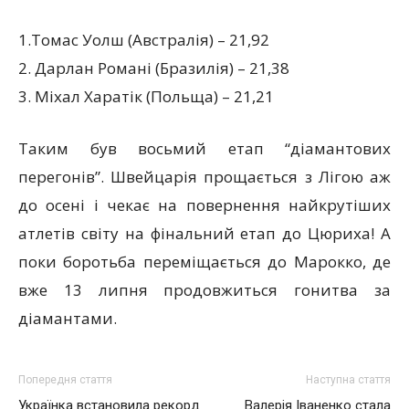
1.Томас Уолш (Австралія) – 21,92
2. Дарлан Романі (Бразилія) – 21,38
3. Міхал Харатік (Польща) – 21,21
Таким був восьмий етап “діамантових
перегонів”. Швейцарія прощається з Лігою аж
до осені і чекає на повернення найкрутіших
атлетів світу на фінальний етап до Цюриха! А
поки боротьба переміщається до Марокко, де
вже 13 липня продовжиться гонитва за
діамантами.
Попередня стаття
Наступна стаття
Українка встановила рекорд
Валерія Іваненко стала