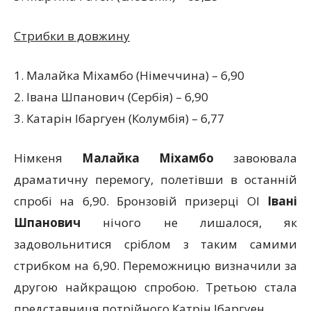
Стрибки в довжину
1. Малайка Міхамбо (Німеччина) – 6,90
2. Івана Шпанович (Сербія) – 6,90
3. Катарін Ібаргуен (Колумбія) – 6,77
Німкеня
Малайка Міхамбо
завоювала
драматичну перемогу, полетівши в останній
спробі на 6,90. Бронзовій призерці ОІ
Івані
Шпанович
нічого не лишалося, як
задовольнитися сріблом з таким самими
стрибком на 6,90. Переможницю визначили за
другою найкращою спробою. Третьою стала
представниця потрійного Катрін Ібаргуен.