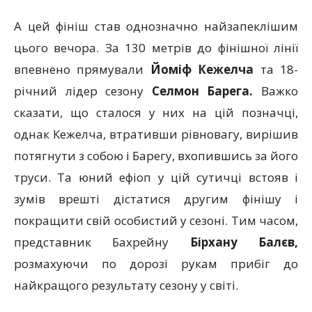
А цей фініш став однозначно найзапеклішим
цього вечора. За 130 метрів до фінішної лінії
впевнено прямували
Йоміф Кежелча
та 18-
річний лідер сезону
Селмон Барега.
Важко
сказати, що сталося у них на цій позначці,
однак Кежелча, втративши рівновагу, вирішив
потягнути з собою і Барегу, вхопившись за його
труси. Та юний ефіоп у цій сутичці встояв і
зумів врешті дістатися другим фінішу і
покращити свій особистий у сезоні. Тим часом,
представник Бахрейну
Бірхану Балєв,
розмахуючи по дорозі рукам прибіг до
найкращого результату сезону у світі.