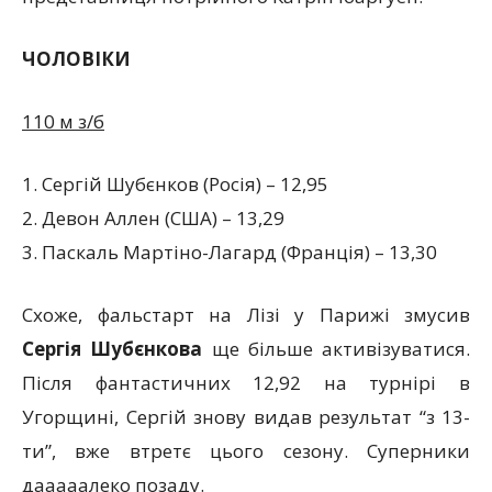
ЧОЛОВІКИ
110 м з/б
1. Сергій Шубєнков (Росія) – 12,95
2. Девон Аллен (США) – 13,29
3. Паскаль Мартіно-Лагард (Франція) – 13,30
Схоже, фальстарт на Лізі у Парижі змусив
Сергія Шубєнкова
ще більше активізуватися.
Після фантастичних 12,92 на турнірі в
Угорщині, Сергій знову видав результат “з 13-
ти”, вже втретє цього сезону. Суперники
дааааалеко позаду.