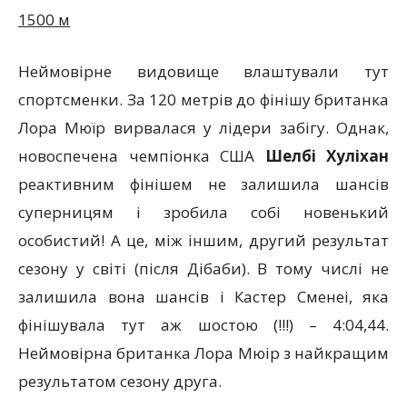
1500 м
Неймовірне видовище влаштували тут
спортсменки. За 120 метрів до фінішу британка
Лора Мюїр вирвалася у лідери забігу. Однак,
новоспечена чемпіонка США
Шелбі Хуліхан
реактивним фінішем не залишила шансів
суперницям і зробила собі новенький
особистий! А це, між іншим, другий результат
сезону у світі (після Дібаби). В тому числі не
залишила вона шансів і Кастер Сменеі, яка
фінішувала тут аж шостою (!!!) – 4:04,44.
Неймовірна британка Лора Мюір з найкращим
результатом сезону друга.