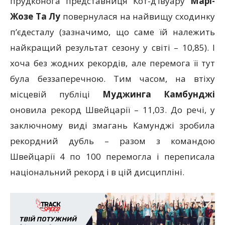
прудконога представниця Кот-д’Івуару
Марі-
Жозе Та Лу
повернулася на найвищу сходинку
п’єдесталу (зазначимо, що саме їй належить
найкращий результат сезону у світі – 10,85). І
хоча без жодних рекордів, але перемога її тут
була беззаперечною. Тим часом, на втіху
місцевій публіці
Муджинга Камбунджі
оновила рекорд Швейцарії – 11,03. До речі, у
заключному виді змагань Камунджі зробила
рекордний дубль – разом з командою
Швейцарії 4 по 100 перемогла і переписала
національний рекорд і в цій дисципліні.