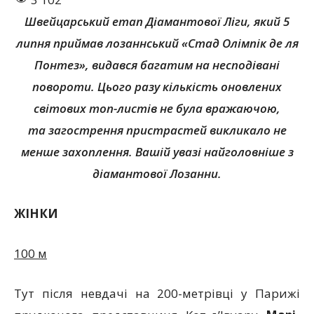
Швейцарський етап Діамантової Ліги, який 5
липня приймав лозаннський «Стад Олімпік де ля
Понтез», видався багатим на несподівані
повороти. Цього разу кількість оновлених
світових топ-листів не була вражаючою,
та загострення пристрастей викликало не
менше захоплення. Вашій увазі найголовніше з
діамантової Лозанни.
ЖІНКИ
100 м
Тут після невдачі на 200-метрівці у Парижі