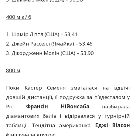
400 м з / б
1. Шамір Літтл (США) – 53,41
2. Джейн Расселл (Ямайка) – 53,46
3. Джордженн Молін (США) – 53,90
800 м
Поки Кастер Семеня змагалася на вдвічі
довшій дистанції, її подружка за п’єдесталом у
Ріо
Франсін Нійонсаба
назбирала
діамантових балів і відірвалася у турнірній
таблиці. Тендітна американка
Еджі Вілсон
фінішувала другою.