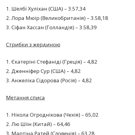
1. Шелбі Хуліхан (США) – 3.57,34
2. Лора Мюір (Великобританія) – 3.58,18
3. Сіфан Хассан (Голландія) – 3.58,39
Стрибки з жердиною
1. Єкатеріні Стефаніді (Греція) – 4,82
2. Дженніфер Сур (США) – 4,82
3. Анжеліка Сідорова (Росія) – 4,82
Метання списа
1. Нікола Огроднікова (Чехія) – 65,02
2. Лю Шіїн (Китай) – 64,46
3. Мартіна Ратей (Словенія) – 63,28