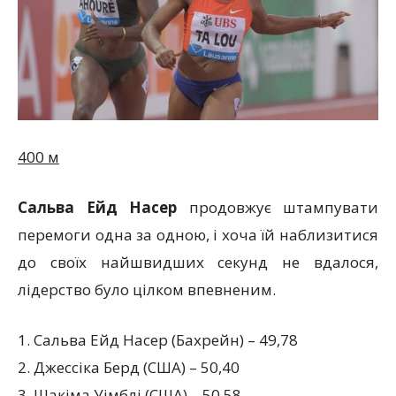
400 м
Сальва Ейд Насер
продовжує штампувати
перемоги одна за одною, і хоча їй наблизитися
до своїх найшвидших секунд не вдалося,
лідерство було цілком впевненим.
1. Сальва Ейд Насер (Бахрейн) – 49,78
2. Джессіка Берд (США) – 50,40
3. Шакіма Уімблі (США) – 50,58