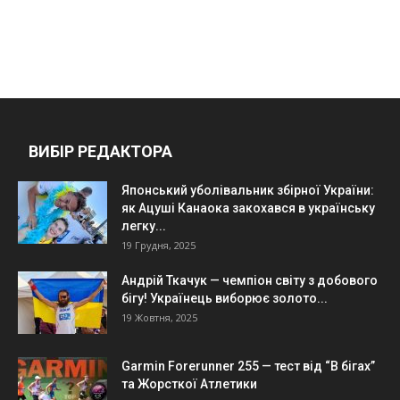
ВИБІР РЕДАКТОРА
Японський уболівальник збірної України:
як Ацуші Канаока закохався в українську
легку...
19 Грудня, 2025
Андрій Ткачук — чемпіон світу з добового
бігу! Українець виборює золото...
19 Жовтня, 2025
Garmin Forerunner 255 — тест від “В бігах”
та Жорсткої Атлетики