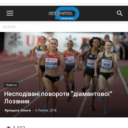
додому
Новини
Несподівані повороти “діамантової”
Лозанни
Яроцька Ольга
-
6 Липня, 2018
3 102