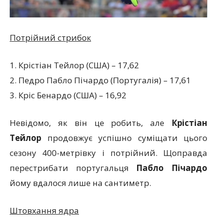
Потрійний стрибок
1. Крістіан Тейлор (США) – 17,62
2. Педро Пабло Пічардо (Португалія) – 17,61
3. Кріс Бенардо (США) – 16,92
Невідомо, як він це робить, але
Крістіан
Тейлор
продовжує успішно суміщати цього
сезону 400-метрівку і потрійний. Щоправда
перестрибати португальця
Пабло Пічардо
йому вдалося лише на сантиметр.
Штовхання ядра