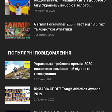
Андрій Ткачук — чемпіон світу з добового
бігу! Українець виборює золото...
19 Жовтня, 2025
Garmin Forerunner 255 — тест від “В бігах”
та Жорсткої Атлетики
7 Жовтня, 2025
ПОПУЛЯРНІ ПОВІДОМЛЕННЯ
Українська трейлова премія-2020:
визначено номінантів й відкрито
голосування
25 Січня, 2021
КИЙАВІА СПОРТ Tough Athletics Awards
2019
2 Лютого, 2020