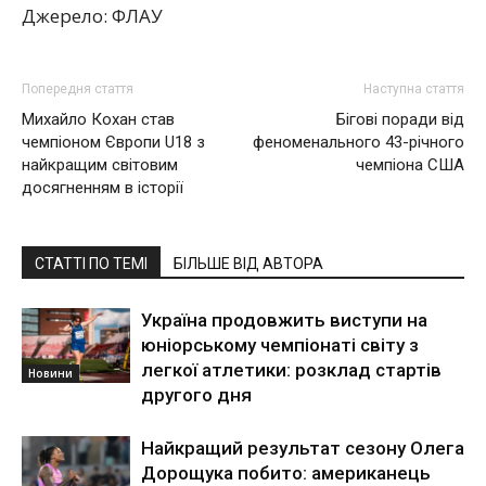
Джерело: ФЛАУ
Попередня стаття
Наступна стаття
Михайло Кохан став
Бігові поради від
чемпіоном Європи U18 з
феноменального 43-річного
найкращим світовим
чемпіона США
досягненням в історії
СТАТТІ ПО ТЕМІ
БІЛЬШЕ ВІД АВТОРА
Україна продовжить виступи на
юніорському чемпіонаті світу з
легкої атлетики: розклад стартів
Новини
другого дня
Найкращий результат сезону Олега
Дорощука побито: американець