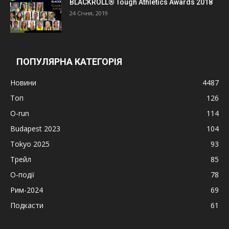
BLACKROLL® Tough Athletics Awards 2018
24 Січня, 2019
ПОПУЛЯРНА КАТЕГОРІЯ
Новини
4487
Топ
126
O-run
114
Budapest 2023
104
Tokyo 2025
93
Трейл
85
О-події
78
Рим-2024
69
Подкасти
61