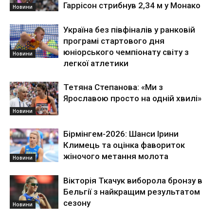
Гаррісон стрибнув 2,34 м у Монако
Новини
Україна без півфіналів у ранковій
програмі стартового дня
юніорського чемпіонату світу з
Новини
легкої атлетики
Тетяна Степанова: «Ми з
Ярославою просто на одній хвилі»
Новини
Бірмінгем-2026: Шанси Ірини
Климець та оцінка фавориток
жіночого метання молота
Новини
Вікторія Ткачук виборола бронзу в
Бельгії з найкращим результатом
сезону
Новини