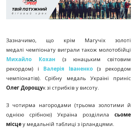
Зазначимо, що крім Магучіх золоті
медалі чемпіонату виграли також молотобійці
Михайло Кохан
(з юнацьким світовим
рекордом) і
Валерія Іваненко
(з рекордом
чемпіонатів). Срібну медаль Україні приніс
Олег Дорощу
к зі стрибків у висоту.
З чотирма нагородами (трьома золотими й
однією срібною) Україна розділила
сьоме
місце
у медальній таблиці з ірландцями.