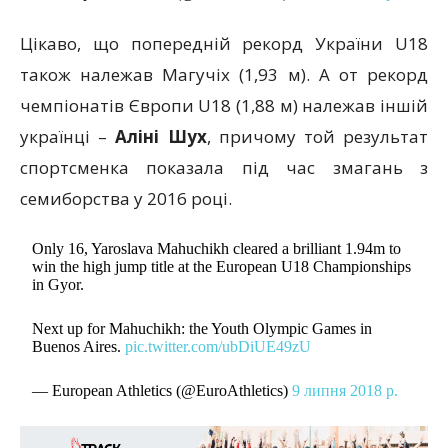
Цікаво, що попередній рекорд України U18
також належав Магучіх (1,93 м). А от рекорд
чемпіонатів Європи U18 (1,88 м) належав іншій
українці –
Аліні Шух
, причому той результат
спортсменка показала під час змагань з
семиборства у 2016 році.
Only 16, Yaroslava Mahuchikh cleared a brilliant 1.94m to
win the high jump title at the European U18 Championships
in Gyor.
Next up for Mahuchikh: the Youth Olympic Games in
Buenos Aires.
pic.twitter.com/ubDiUE49zU
— European Athletics (@EuroAthletics)
9 липня 2018 р.