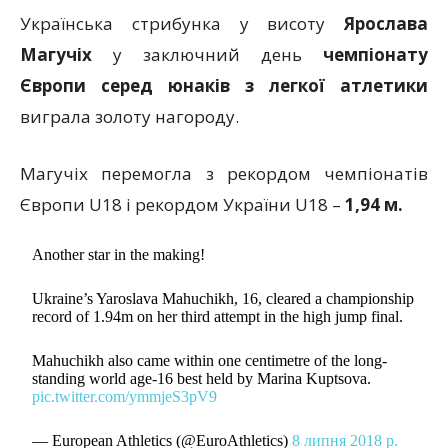
Українська стрибунка у висоту
Ярослава
Магучіх
у заключний день
чемпіонату
Європи серед юнаків з легкої атлетики
виграла золоту нагороду.
Магучіх перемогла з рекордом чемпіонатів
Європи U18 і рекордом України U18 –
1,94 м.
Another star in the making!
Ukraine’s Yaroslava Mahuchikh, 16, cleared a championship
record of 1.94m on her third attempt in the high jump final.
Mahuchikh also came within one centimetre of the long-
standing world age-16 best held by Marina Kuptsova.
pic.twitter.com/ymmjeS3pV9
— European Athletics (@EuroAthletics)
8 липня 2018 р.