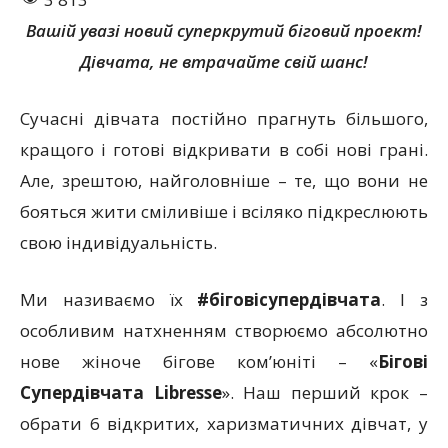
Вашій увазі новий суперкрутий біговий проект!
Дівчата, не втрачайте свій шанс!
Сучасні дівчата постійно прагнуть більшого,
кращого і готові відкривати в собі нові грані.
Але, зрештою, найголовніше – те, що вони не
бояться жити сміливіше і всіляко підкреслюють
свою індивідуальність.
Ми називаємо їх
#біговіcупердівчата
. І з
особливим натхненням створюємо абсолютно
нове жіноче бігове ком’юніті – «
Бігові
Супердівчата Libresse
». Наш перший крок –
обрати 6 відкритих, харизматичних дівчат, у