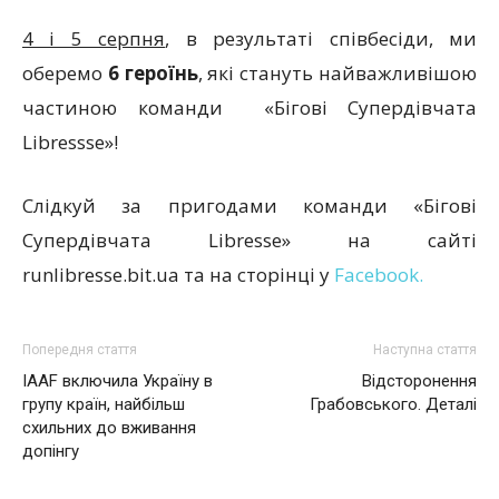
4 і 5 серпня
, в результаті співбесіди, ми
оберемо
6 героїнь
, які стануть найважливішою
частиною команди «Бігові Супердівчата
Libressse»!
Слідкуй за пригодами команди «Бігові
Супердівчата Libresse» на сайті
runlibresse.bit.ua та на сторінці у
Facebook.
Попередня стаття
Наступна стаття
IAAF включила Україну в
Відсторонення
групу країн, найбільш
Грабовського. Деталі
схильних до вживання
допінгу