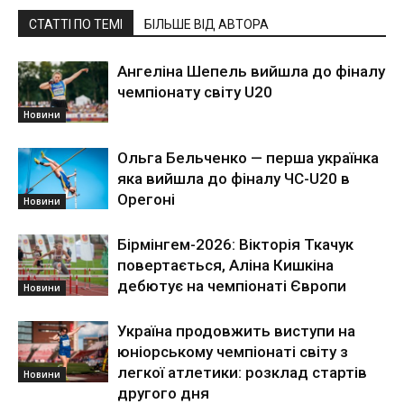
СТАТТІ ПО ТЕМІ
БІЛЬШЕ ВІД АВТОРА
Ангеліна Шепель вийшла до фіналу
чемпіонату світу U20
Новини
Ольга Бельченко — перша українка
яка вийшла до фіналу ЧС-U20 в
Орегоні
Новини
Бірмінгем-2026: Вікторія Ткачук
повертається, Аліна Кишкіна
дебютує на чемпіонаті Європи
Новини
Україна продовжить виступи на
юніорському чемпіонаті світу з
легкої атлетики: розклад стартів
Новини
другого дня