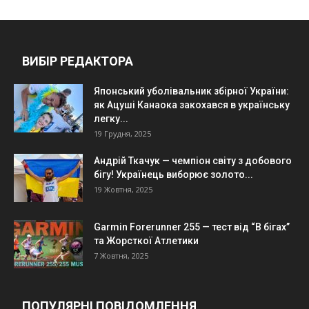
ВИБІР РЕДАКТОРА
Японський уболівальник збірної України:
як Ацуші Канаока закохався в українську
легку...
19 Грудня, 2025
Андрій Ткачук — чемпіон світу з добового
бігу! Українець виборює золото...
19 Жовтня, 2025
Garmin Forerunner 255 — тест від “В бігах”
та Жорсткої Атлетики
7 Жовтня, 2025
ПОПУЛЯРНІ ПОВІДОМЛЕННЯ