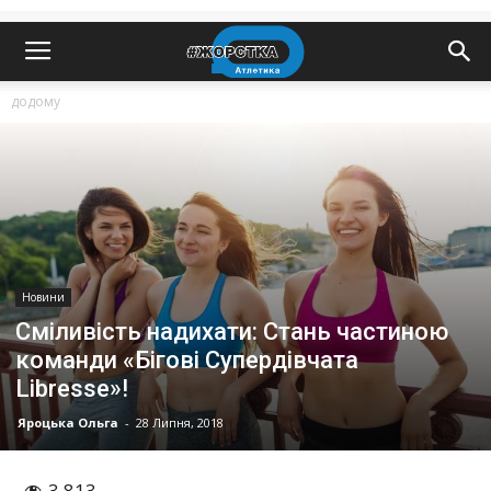
додому
Новини
Сміливість надихати: Стань частиною
команди «Бігові Супердівчата
Libresse»!
Яроцька Ольга
-
28 Липня, 2018
3 813