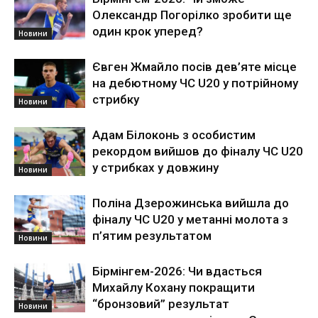
Олександр Погорілко зробити ще
один крок уперед?
Новини
Євген Жмайло посів дев’яте місце
на дебютному ЧС U20 у потрійному
стрибку
Новини
Адам Білоконь з особистим
рекордом вийшов до фіналу ЧС U20
у стрибках у довжину
Новини
Поліна Дзерожинська вийшла до
фіналу ЧС U20 у метанні молота з
п’ятим результатом
Новини
Бірмінгем-2026: Чи вдасться
Михайлу Кохану покращити
“бронзовий” результат
Новини