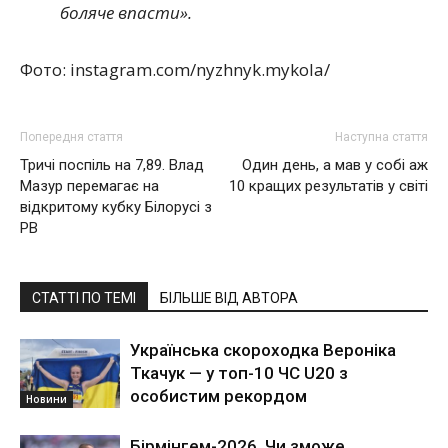
боляче впасти».
Фото: instagram.com/nyzhnyk.mykola/
Попередня стаття
Наступна стаття
Тричі поспіль на 7,89. Влад
Один день, а мав у собі аж
Мазур перемагає на
10 кращих результатів у світі
відкритому кубку Білорусі з
PB
СТАТТІ ПО ТЕМІ
БІЛЬШЕ ВІД АВТОРА
Українська скороходка Вероніка
Ткачук — у топ-10 ЧС U20 з
особистим рекордом
Новини
Бірмінгем-2026. Чи зможе