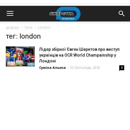
додому
Теги
London
тег: london
Лідер збірної Євген Шеретов про виступ
українців на OCR World Champainship у
Лондоні
Суміна Альона
-
10 Листопада, 2018
0