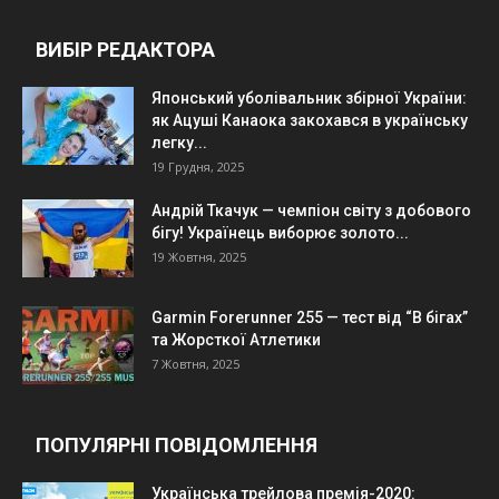
ВИБІР РЕДАКТОРА
Японський уболівальник збірної України:
як Ацуші Канаока закохався в українську
легку...
19 Грудня, 2025
Андрій Ткачук — чемпіон світу з добового
бігу! Українець виборює золото...
19 Жовтня, 2025
Garmin Forerunner 255 — тест від “В бігах”
та Жорсткої Атлетики
7 Жовтня, 2025
ПОПУЛЯРНІ ПОВІДОМЛЕННЯ
Українська трейлова премія-2020: