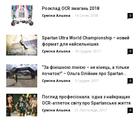
Розклад OCR змагань 2018
Суміна Альона
-
16 Січня, 2018
0
Spartan Ultra World Championship – новий
формат для найсильніших
Суміна Альона
-
18 Грудня, 2017
0
“За фінішною лінією – не кінець, а тільки
початок!” – Ольга Олійник про Spartan...
Суміна Альона
-
5 Грудня, 2017
0
Погляд професіонала: одна з найкращих
OCR-атлеток світу про Spartanське життя
Суміна Альона
-
21 Листопада, 2017
0