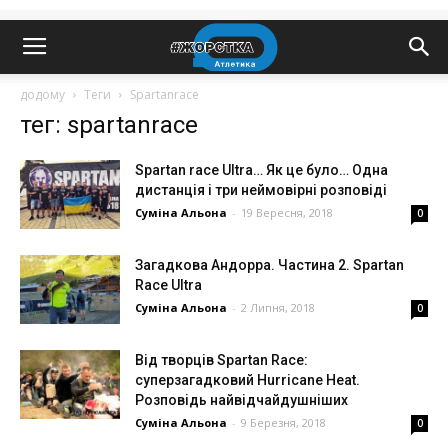
додому
Теги
Spartanrace
тег: spartanrace
Spartan race Ultra… Як це було… Одна
дистанція і три неймовірні розповіді
Суміна Альона
-
19 Вересня, 2018
0
Загадкова Андорра. Частина 2. Spartan
Race Ultra
Суміна Альона
-
2 Липня, 2018
0
Від творців Spartan Race:
суперзагадковий Hurricane Heat.
Розповідь найвідчайдушніших
Суміна Альона
-
9 Березня, 2018
0