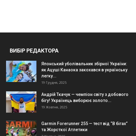
ВИБІР РЕДАКТОРА
Японський уболівальник збірної України:
як Ацуші Канаока закохався в українську
легку...
19 Грудня, 2025
Андрій Ткачук — чемпіон світу з добового
бігу! Українець виборює золото...
19 Жовтня, 2025
Garmin Forerunner 255 — тест від “В бігах”
та Жорсткої Атлетики