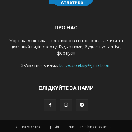
ПРО НАС
Жорстка Атлетика - твоє вікно в світ легкої атлетики та
циклічний видів спорту! Будь з нами, будь сітіус, алтіус,
фортіус!!!
Зв'язатися з нами:
kulivets.oleksiy@gmail.com
СЛІДКУЙТЕ ЗА НАМИ
Легка Атлетика
Трейл
O-run
Trashing obstacles