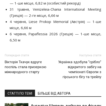
— 1-ше місце, 6,82 м (особистий рекорд)
31 травня, Venizeleia-Chania International Meeting
(Греція) — 2-ге місце, 6,66 м
4 червня, Liese Prokop Memorial (Австрія) — 1-ше
місце, 6,66 м
6 червня, Papaflessia 2026 (Греція) — 1-ше місце,
6,50 м
Попередня стаття
Наступна стаття
Вікторія Ткачук вдруге
Українка здобула “срібло”
поспіль стала призеркою
відкритого забігу на
міжнародного старту
чемпіонаті Європи з
гірського бігу та трейлу
СТАТТІ ПО ТЕМІ
БІЛЬШЕ ВІД АВТОРА
Ангеліна Шепель вийшла до фіналу