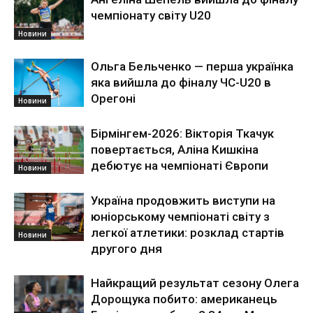
чемпіонату світу U20
Новини
Ольга Бельченко — перша українка
яка вийшла до фіналу ЧС-U20 в
Орегоні
Новини
Бірмінгем-2026: Вікторія Ткачук
повертається, Аліна Кишкіна
дебютує на чемпіонаті Європи
Новини
Україна продовжить виступи на
юніорському чемпіонаті світу з
легкої атлетики: розклад стартів
Новини
другого дня
Найкращий результат сезону Олега
Дорощука побито: американець