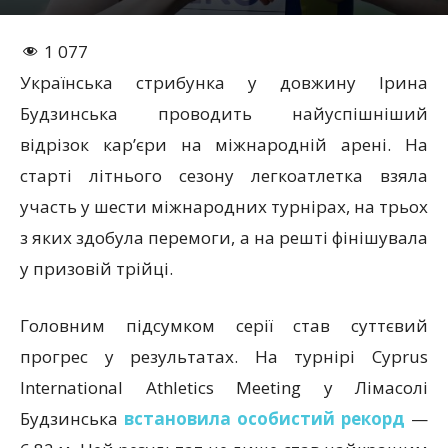
1 077
Українська стрибунка у довжину Ірина
Будзинська проводить найуспішніший
відрізок кар’єри на міжнародній арені. На
старті літнього сезону легкоатлетка взяла
участь у шести міжнародних турнірах, на трьох
з яких здобула перемоги, а на решті фінішувала
у призовій трійці.
Головним підсумком серії став суттєвий
прогрес у результатах. На турнірі Cyprus
International Athletics Meeting у Лімасолі
Будзинська
встановила особистий рекорд
—