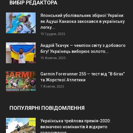
ВИБІР РЕДАКТОРА
Японський уболівальник збірної України:
як Ацуші Канаока закохався в українську
легку...
19 Грудня, 2025
Андрій Ткачук — чемпіон світу з добового
бігу! Українець виборює золото...
19 Жовтня, 2025
Garmin Forerunner 255 — тест від “В бігах”
та Жорсткої Атлетики
7 Жовтня, 2025
ПОПУЛЯРНІ ПОВІДОМЛЕННЯ
Українська трейлова премія-2020:
визначено номінантів й відкрито
голосування