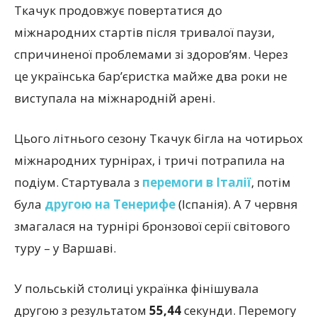
Ткачук продовжує повертатися до
міжнародних стартів після тривалої паузи,
спричиненої проблемами зі здоров’ям. Через
це українська бар’єристка майже два роки не
виступала на міжнародній арені.
Цього літнього сезону Ткачук бігла на чотирьох
міжнародних турнірах, і тричі потрапила на
подіум. Стартувала з
перемоги в Італії
, потім
була
другою на Тенерифе
(Іспанія). А 7 червня
змагалася на турнірі бронзової серії світового
туру – у Варшаві.
У польській столиці українка фінішувала
другою з результатом
55,44
секунди. Перемогу