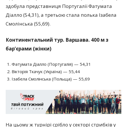
здобула представниця Португалії Фатумата
Діалло (54,31), а третьою стала полька Ізабела
Смолінська (55,69).
Континентальний тур. Варшава. 400 м з
бар’єрами (жінки)
Фатумата Діалло (Португалія) — 54,31
Вікторія Ткачук (Україна) — 55,44
Ізабела Смолінська (Польща) — 55,69
На цьому ж турнірі срібло у секторі стрибків у