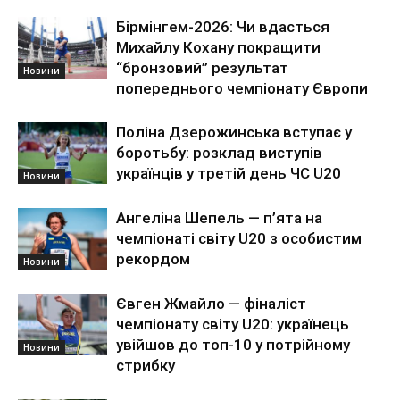
Бірмінгем-2026: Чи вдасться
Михайлу Кохану покращити
“бронзовий” результат
Новини
попереднього чемпіонату Європи
Поліна Дзерожинська вступає у
боротьбу: розклад виступів
українців у третій день ЧС U20
Новини
Ангеліна Шепель — п’ята на
чемпіонаті світу U20 з особистим
рекордом
Новини
Євген Жмайло — фіналіст
чемпіонату світу U20: українець
увійшов до топ-10 у потрійному
Новини
стрибку