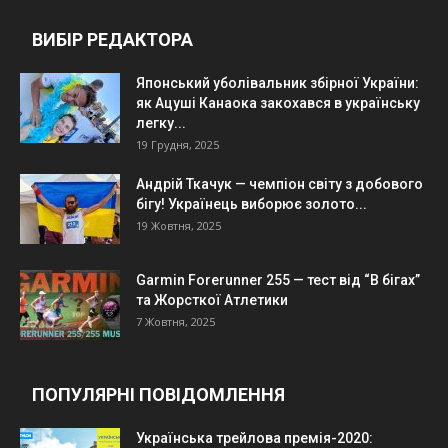
ВИБІР РЕДАКТОРА
Японський уболівальник збірної України:
як Ацуші Канаока закохався в українську
легку...
19 Грудня, 2025
Андрій Ткачук — чемпіон світу з добового
бігу! Українець виборює золото...
19 Жовтня, 2025
Garmin Forerunner 255 — тест від “В бігах”
та Жорсткої Атлетики
7 Жовтня, 2025
ПОПУЛЯРНІ ПОВІДОМЛЕННЯ
Українська трейлова премія-2020: