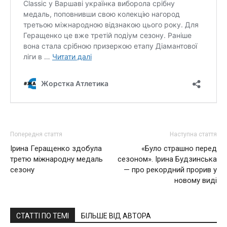
Попередня стаття
Наступна стаття
Ірина Геращенко здобула
«Було страшно перед
третю міжнародну медаль
сезоном». Ірина Будзинська
сезону
— про рекордний прорив у
новому виді
СТАТТІ ПО ТЕМІ
БІЛЬШЕ ВІД АВТОРА